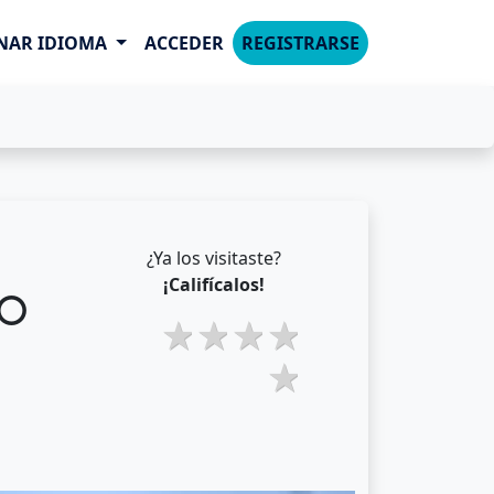
NAR IDIOMA
ACCEDER
REGISTRARSE
¿Ya los visitaste?
¡Califícalos!
GO
2 stars
3 stars
4 stars
5 stars
1 star