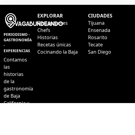
EXPLORAR
CIUDADES
Restaurantes
Tijuana
Chefs
Ensenada
PERIODISMO -
Historias
Rosarito
GASTRONOMÍA
Recetas únicas
Tecate
-
EXPERIENCIAS
Cocinando la Baja
San Diego
Contamos
las
historias
de la
gastronomía
de Baja
California y
a veces de
más allá.