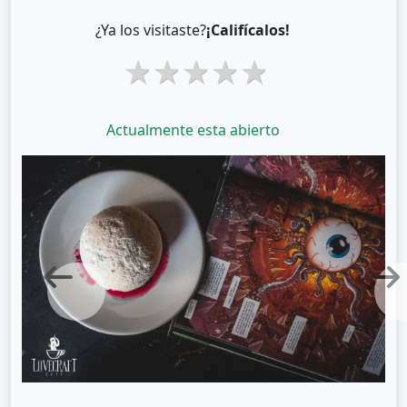
¿Ya los visitaste?
¡Califícalos!
1 star
2 stars
3 stars
4 stars
5 stars
Actualmente esta abierto
Previous
Next