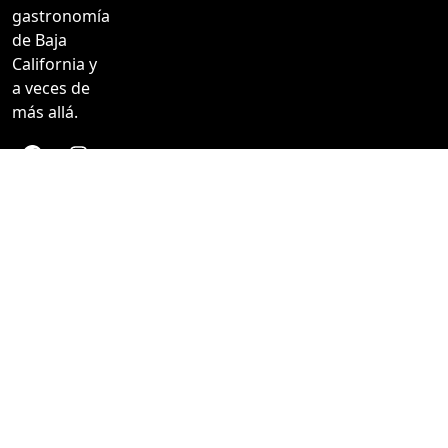
gastronomía
de Baja
California y
a veces de
más allá.
RECURSOS
SÍGUENOS
Nosotros
Facebook
Colaboradores
Instagram
Inicio
YouTube
Registrarse
Acceder
Aviso de privacidad
un desarrollo de ESTUDIO29
VAGABUNDEANDO