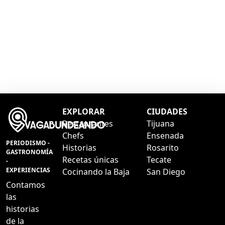
EXPLORAR
CIUDADES
Restaurantes
Tijuana
Chefs
Ensenada
PERIODISMO -
Historias
Rosarito
GASTRONOMÍA
Recetas únicas
Tecate
-
EXPERIENCIAS
Cocinando la Baja
San Diego
Contamos
las
historias
de la