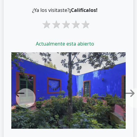
¿Ya los visitaste?
¡Califícalos!
1 star
2 stars
3 stars
4 stars
5 stars
Actualmente esta abierto
Previous
Next