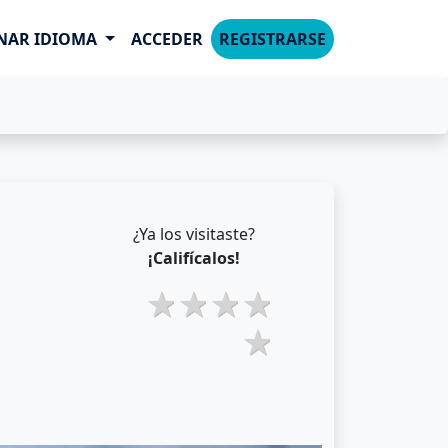
NAR IDIOMA
ACCEDER
REGISTRARSE
a
¿Ya los visitaste?
¡Califícalos!
2 stars
3 stars
4 stars
5 stars
1 star