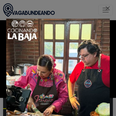
Inicio
Rosarito
Restaurantes
El Faro
Restaurantes
Rosarito
Resumen
Menú
Experiencia
Galería
Videos
Prensa
Opiniones