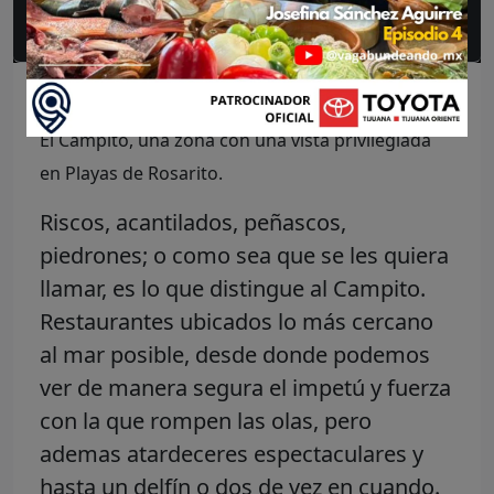
Preguntas frecuentes
El Faro es uno de los restaurantes más nuevos en
El Campito, una zona con una vista privilegiada
en Playas de Rosarito.
Riscos, acantilados, peñascos,
piedrones; o como sea que se les quiera
llamar, es lo que distingue al Campito.
Restaurantes ubicados lo más cercano
al mar posible, desde donde podemos
ver de manera segura el impetú y fuerza
con la que rompen las olas, pero
ademas atardeceres espectaculares y
hasta un delfín o dos de vez en cuando.