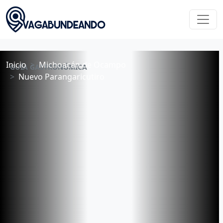
Inicio
Michoacán de Ocampo
GUÍA GASTRONÓMICA
Nuevo Parangaricutiro