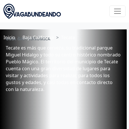
Inicio
Baja California
Tecate
GUÍA GASTRONÓMICA
Tecate es más que cerveza, su tradicional parque
Miguel Hidalgo y todo su centro histórico nombrado
Pueblo Mágico. El territorio del municipio de Tecate
cuenta con una gran diversidad de lugares para
visitar y actividades para realizar, para todos los
gustos y edades, y casi todas en contacto directo
con la naturaleza.