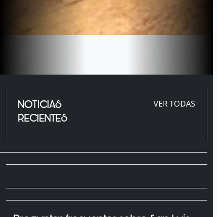
NOTICIAS
VER TODAS
RECIENTES