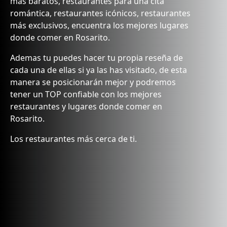
más baratos, restaurantes para una cita
romántica, restaurantes icónicos, restaurantes
más exclusivos, encuentra los mejores lugares
donde comer en Rosarito.
Ademas tu puedes hacer tu propia reseña de
cada una de ellas si ya las has visitado, de esta
manera se posicionarán mejor y podremos
tener un TOP confiable con los mejores
restaurantes y lugares donde comer en
Rosarito.
Los restaurantes más cerca de ti.