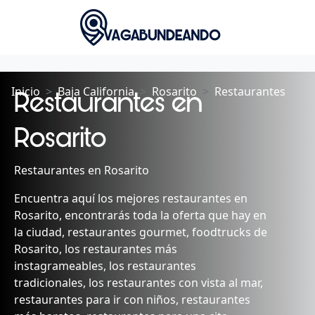
Inicio
Baja California
Rosarito
Restaurantes
Restaurantes en
Rosarito
Restaurantes en Rosarito
Encuentra aquí los mejores restaurantes en
Rosarito, encontrarás toda la oferta que hay en
la ciudad, restaurantes gourmet, foodtrucks de
Rosarito, los restaurantes más
instagrameables, los restaurantes
tradicionales, los restaurantes con vista al mar,
restaurantes para ir con niños, restaurantes