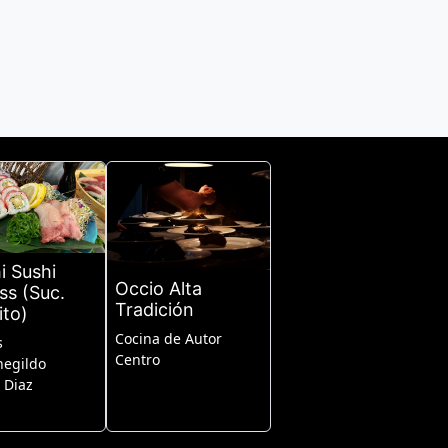
i Sushi
Occio Alta
ss (Suc.
Tradición
ito)
Cocina de Autor
s
Centro
egildo
 Diaz