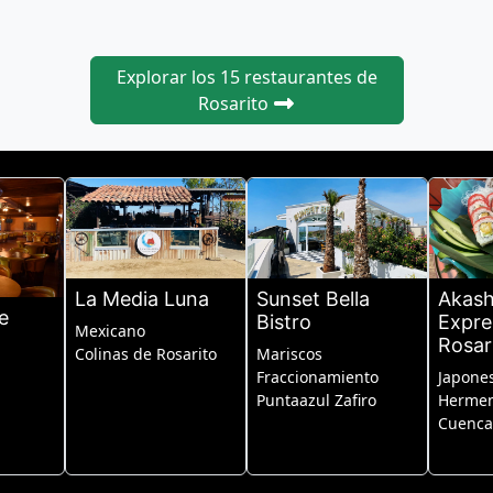
Explorar los 15 restaurantes de
Rosarito
La Media Luna
Sunset Bella
Akash
e
Bistro
Expre
Mexicano
Rosar
Colinas de Rosarito
Mariscos
Fraccionamiento
Japone
Puntaazul Zafiro
Hermen
Cuenca