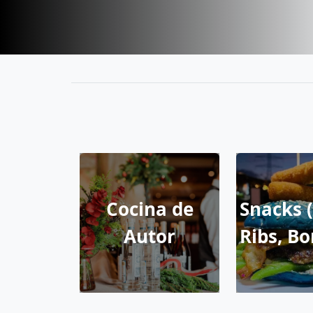
Cocina de
Snacks 
Autor
Ribs, Bo