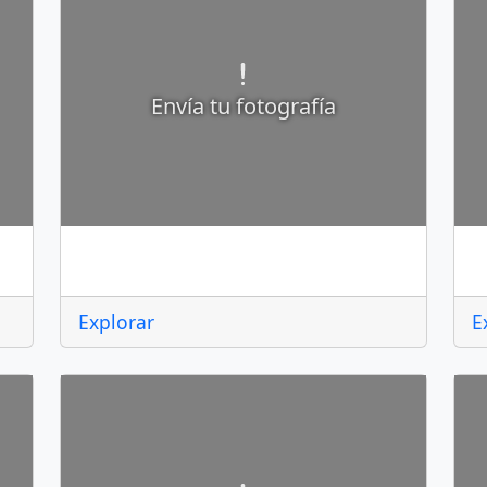
Envía tu fotografía
Ayapango
C
Explorar
E