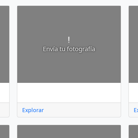
Envía tu fotografía
Atlacomulco
A
Explorar
E