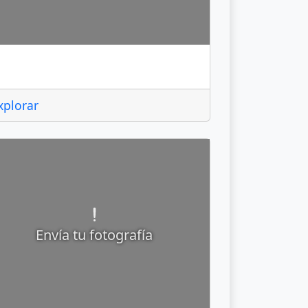
culco
xplorar
Envía tu fotografía