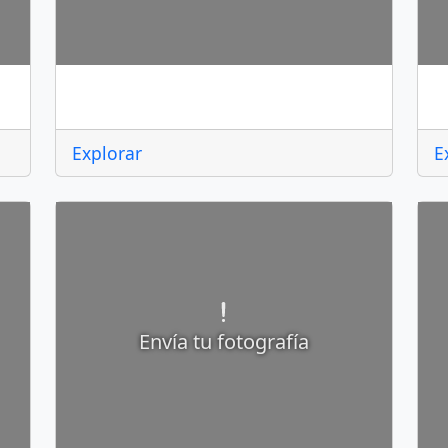
Acolman
A
Explorar
E
Envía tu fotografía