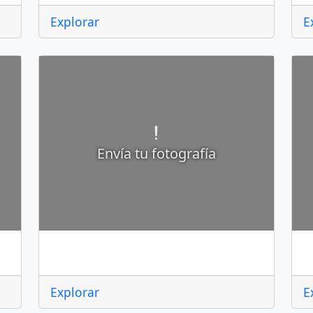
Explorar
E
Envía tu fotografía
Atenco
A
Explorar
E