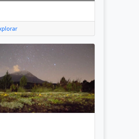
lmoloya del Río
xplorar
mecameca