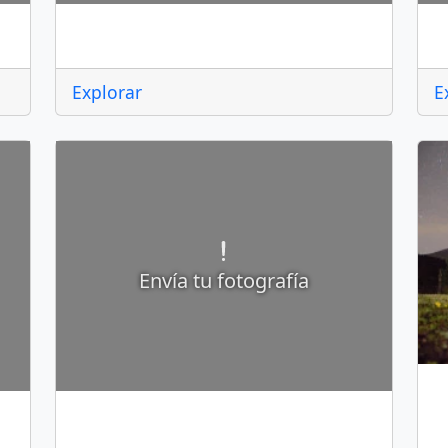
Almoloya de Juárez
A
Explorar
E
Envía tu fotografía
A
Amatepec