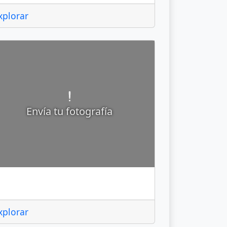
xplorar
Envía tu fotografía
tizapán
xplorar