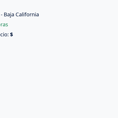
 Baja California
oras
cio:
$