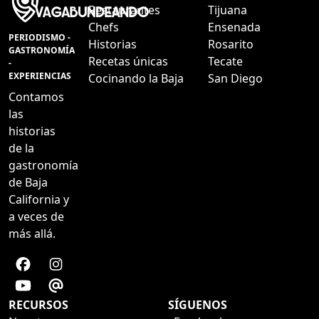
Restaurantes
Tijuana
Chefs
Ensenada
PERIODISMO -
Historias
Rosarito
GASTRONOMÍA
Recetas únicas
Tecate
-
EXPERIENCIAS
Cocinando la Baja
San Diego
Contamos
las
historias
de la
gastronomía
de Baja
California y
a veces de
más allá.
RECURSOS
SÍGUENOS