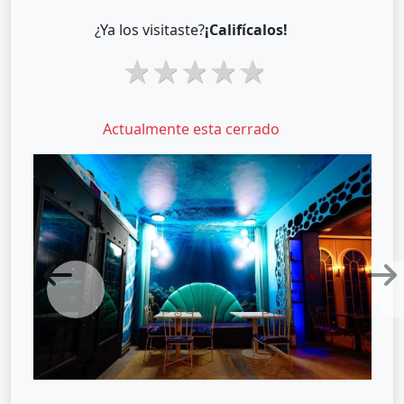
¿Ya los visitaste?
¡Califícalos!
1 star
2 stars
3 stars
4 stars
5 stars
Actualmente esta cerrado
Previous
Next