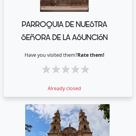
PARROQUIA DE NUESTRA
SEñORA DE LA ASUNCIóN
Have you visited them?
Rate them!
1 star
2 stars
3 stars
4 stars
5 stars
Already closed