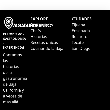
EXPLORE
CIUDADES
Restaurants
Tijuana
Chefs
Ensenada
PERIODISMO -
Historias
Rosarito
GASTRONOMÍA
Recetas únicas
Tecate
-
EXPERIENCIAS
Cocinando la Baja
San Diego
Contamos
las
historias
de la
gastronomía
de Baja
California y
a veces de
más allá.