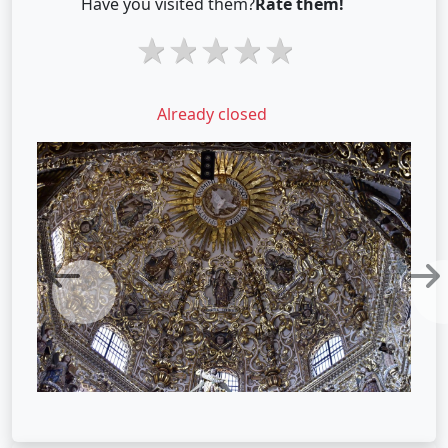
Have you visited them?
Rate them!
1 star
2 stars
3 stars
4 stars
5 stars
Already closed
Previous
Next