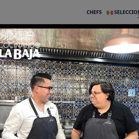
CHEFS
SELECCIO
00:00 pm
|
os
Prensa
Opiniones
Preguntas frecuentes