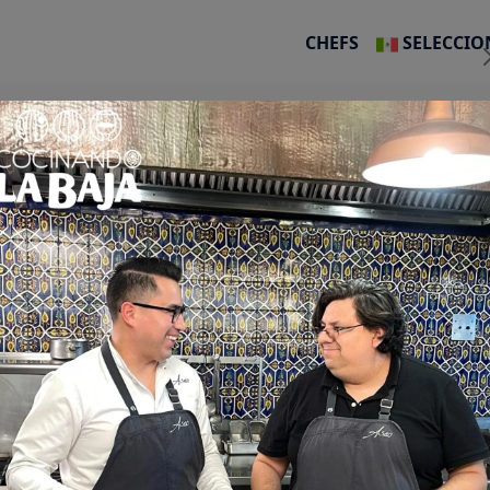
CHEFS
SELECCIO
 libre
Senderismo
Sendero BC-6: Sendero Interpretativ
SENDERO BC-6: SENDERO
RPRETATIVO "MAT KIñUSH" (TI
BONITA)
Abierto 24 horas