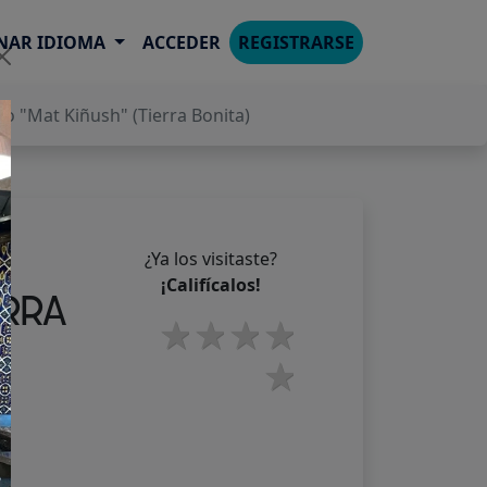
NAR IDIOMA
ACCEDER
REGISTRARSE
o "Mat Kiñush" (Tierra Bonita)
¿Ya los visitaste?
¡Califícalos!
ERRA
2 stars
3 stars
4 stars
5 stars
1 star