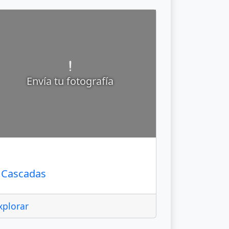
Envía tu fotografía
an Joaquín
Cascadas
xplorar