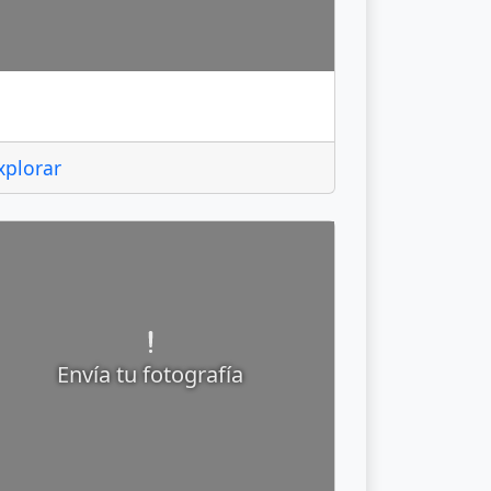
adereyta de Montes
xplorar
Envía tu fotografía