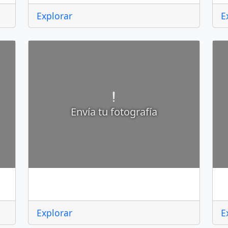
Explorar
E
Envía tu fotografía
Pedro Escobedo
P
Explorar
E