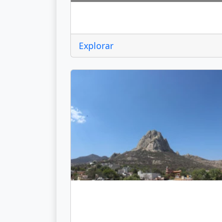
Colón
Explorar
Ezequiel Montes