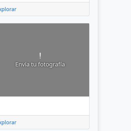
xplorar
Envía tu fotografía
eñamiller
xplorar