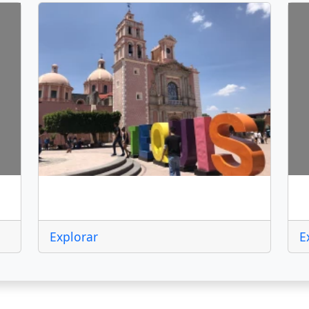
T
Tequisquiapan
Explorar
E