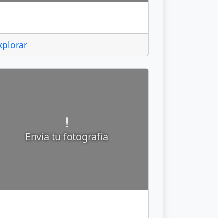
l Marqués
xplorar
Envía tu fotografía
alpan de Serra