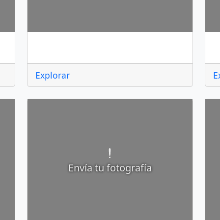
Arroyo Seco
C
Explorar
E
Envía tu fotografía