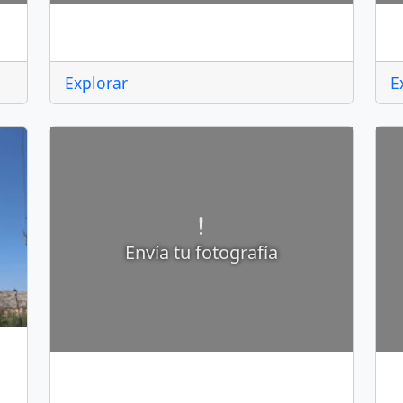
Corregidora
E
Explorar
E
Envía tu fotografía
Huimilpan
J