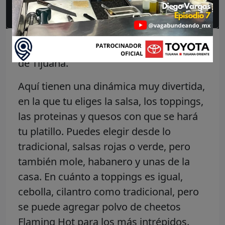
Preguntas frecuentes
CHIDOquiles, los chilaquiles más chidos
de Tijuana.
Aquí tienen una dinámica muy divertida,
en la que tu eliges la salsa, los toppings,
las proteinas y quesos con que se hará
tu platillo. Puedes elegir desde lo
tradicional, salsas rojas o verde, pero
también mole, habanero y unas de la
casa. En cuánto a toppings es igual,
cebolla, cilantro como tradicional, pero
se puede agregar polvo de cheetos
Flaming Hot para los más intrépidos.