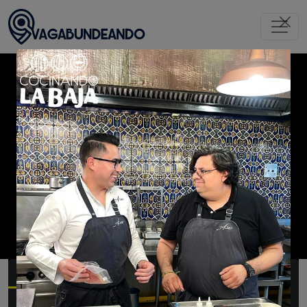
Inicio
Tijuana
Restaurantes
CHIDOquiles
Restaurantes
Tijuana
Resumen
Menú
Experiencia
Galería
Videos
Prensa
Opiniones