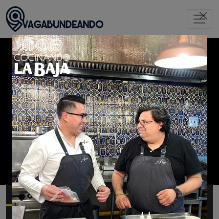
Inicio
Tijuana
Restaurantes
El Tejaban
Restaurantes
Tijuana
Resumen
Menú
Experiencia
Galería
Videos
Prensa
Opiniones