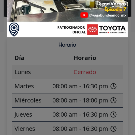
Preguntas frecuentes
Horario
Día
Horario
Lunes
Cerrado
Martes
08:00 am - 16:30 pm
Miércoles
08:00 am - 18:00 pm
Jueves
08:00 am - 16:30 pm
Viernes
08:00 am - 16:30 pm