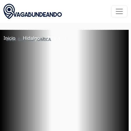
Inicio
Hidalgo
Tizayuca
GUÍA GASTRONÓMICA