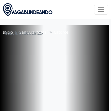
Inicio
San Luis Potosí
Catorce
GUÍA GASTRONÓMICA