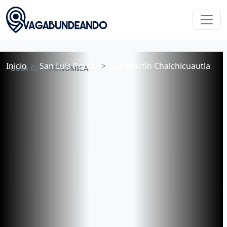
Inicio
San Luis Potosí
San Martín Chalchicuautla
GUÍA GASTRONÓMICA