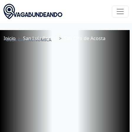
Inicio
San Luis Potosí
San Ciro de Acosta
GUÍA GASTRONÓMICA