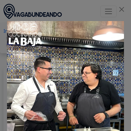
Inicio
Baja California
Tijuana
Cervecerías artesanales
Cervecería
Border Psycho Cantina
BORDER PSYCHO CANTINA