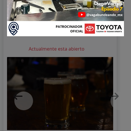
¿Ya los visitaste?
¡Califícalos!
1 star
2 stars
3 stars
4 stars
5 stars
Actualmente esta abierto
Previous
Next