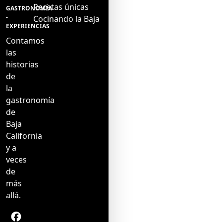
Recetas únicas
GASTRONOMÍA
-
Cocinando la Baja
EXPERIENCIAS
Contamos
las
historias
de
la
gastronomía
de
Baja
California
y a
veces
de
más
allá.