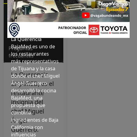
BajaMed en
Experiencia
Tijuana
Galería
Videos
Tijuana
Prensa
Opiniones
La Querencia
BajaMed es uno de
Preguntas
los restaurantes
frecuentes
más representativos
de Tijuana y la casa
La Querencia
donde el chef Miguel
BAJAMED, es el
Ángel Guerrero
desarrolló la cocina
restaurante
BajaMed, una
insignia del
propuesta que
chef Miguel
combina
Ángel
ingredientes de Baja
California con
Guerrero.
influencias