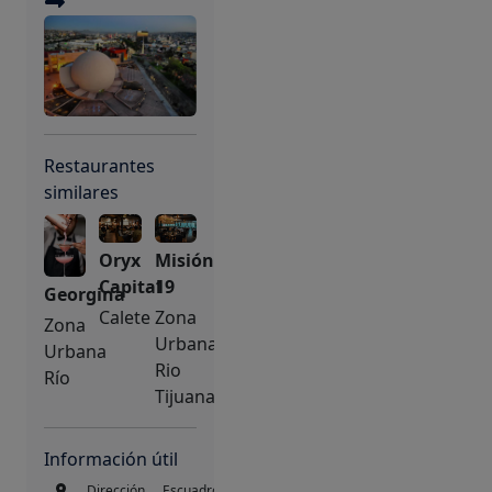
Restaurantes
similares
Oryx
Misión
Capital
19
Georgina
Calete
Zona
Zona
Urbana
Urbana
Rio
Río
Tijuana
Información útil
Dirección
Escuadrón