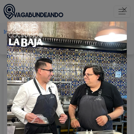
Inicio
Baja California
Tijuana
Actividades culturales
Centro Cultural
Centro Cultural Tijuana - CECUT
CENTRO CULTURAL TIJUANA -
CECUT