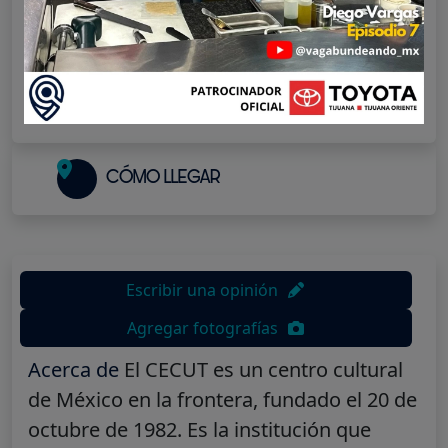
¿Ya los visitaste?
¡Califícalos!
1 star
2 stars
3 stars
4 stars
5 stars
Actualmente esta cerrado
CÓMO LLEGAR
Escribir una opinión
Agregar fotografías
Acerca de
El CECUT es un centro cultural
de México en la frontera, fundado el 20 de
octubre de 1982. Es la institución que