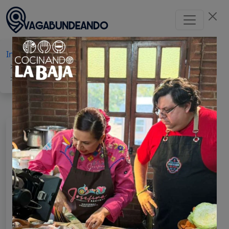
Inicio
Baja California
Rosarito
Actividades al aire libre
Senderismo
Sendero Parque Metropolitano (SP-PME-3)
SENDERO PARQUE
METROPOLITANO (SP-PME-3)