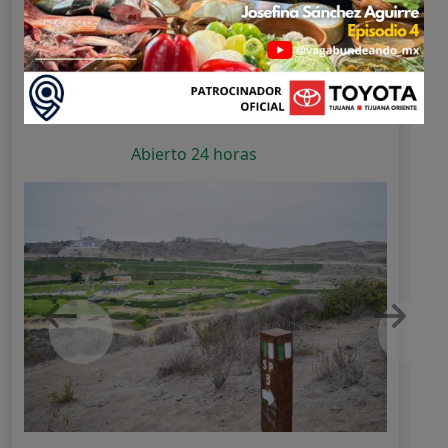
¿Ya los visitaste?
¡Califícalos!
1 star
2 stars
3 stars
4 stars
5 stars
Abierto 24 horas
Previous
Next