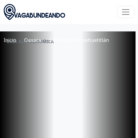
Inicio
Oaxaca
San Miguel Ahuehuetitlán
GUÍA GASTRONÓMICA