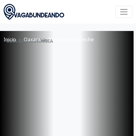
Inicio
Oaxaca
Santa Inés Yatzeche
GUÍA GASTRONÓMICA