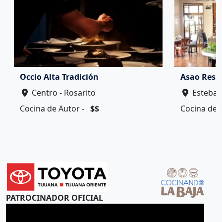
Occio Alta Tradición
Asao Rest
Centro - Rosarito
Esteban 
Cocina de Autor -
$$
Cocina de 
PATROCINADOR OFICIAL